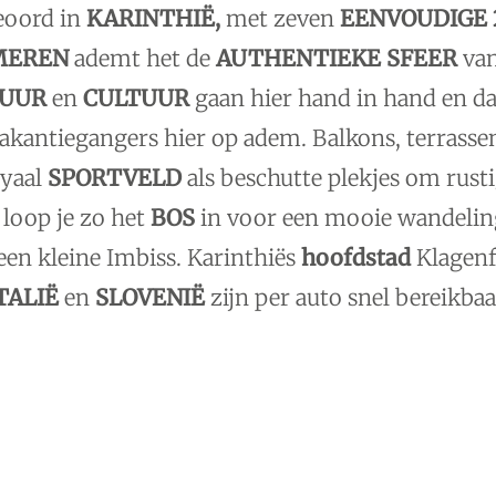
ieoord in
KARINTHIË,
met zeven
EENVOUDIGE
MEREN
ademt het de
AUTHENTIEKE SFEER
van
UUR
en
CULTUUR
gaan hier hand in hand en dat
akantiegangers hier op adem. Balkons, terrassen
oyaal
SPORTVELD
als beschutte plekjes om rust
loop je zo het
BOS
in voor een mooie wandeling
en kleine Imbiss. Karinthiës
hoofdstad
Klagenf
TALIË
en
SLOVENIË
zijn per auto snel bereikbaa